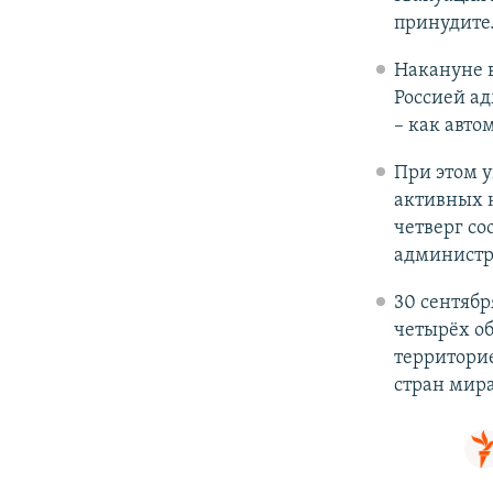
принудител
Накануне в
Россией а
– как авто
При этом у
активных н
четверг со
администра
30 сентяб
четырёх об
территори
стран мир