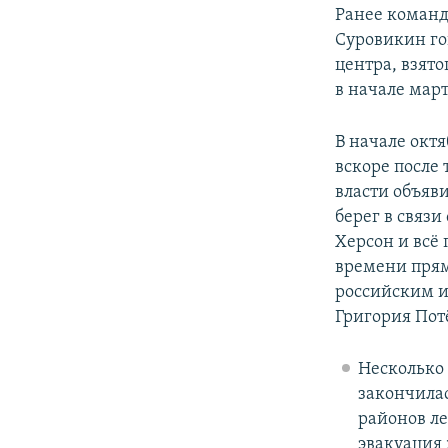
Ранее команд
Суровикин го
центра, взят
в начале март
В начале октя
вскоре после 
власти объяв
берег в связи
Херсон и всё
времени прям
российским и
Григория Пот
Несколько 
закончилас
районов л
эвакуация 