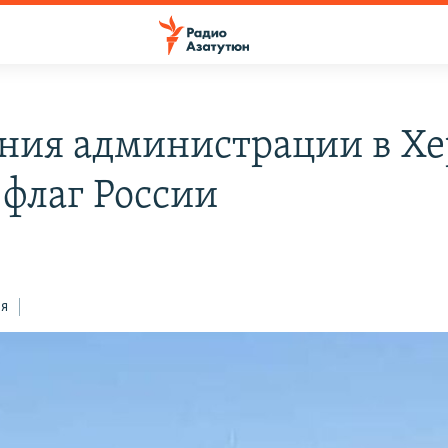
ания администрации в Хе
 флаг России
2
ся