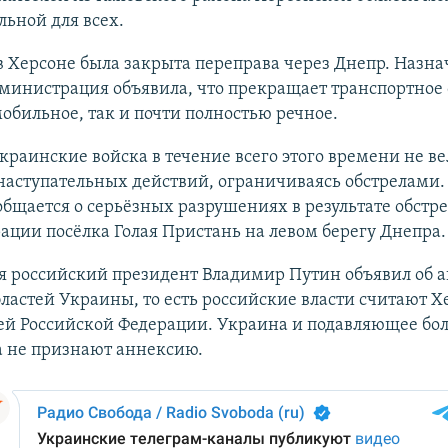
ьной для всех.
 Херсоне была закрыта переправа через Днепр. Назн
дминистрация объявила, что прекращает транспортное
мобильное, так и почти полностью речное.
краинские войска в течение всего этого времени не в
аступательных действий, ограничиваясь обстрелами.
общается о серьёзных разрушениях в результате обстр
ции посёлка Голая Пристань на левом берегу Днепра.
ря российский президент Владимир Путин объявил об 
ластей Украины, то есть российские власти считают Х
ей Российской Федерации. Украина и подавляющее бо
а не признают аннексию.