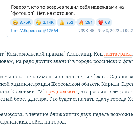
т "Комсомольской правды" Александр Коц
подтвердил
словам, на ряде других зданий в городе российские фла
ласти пока не комментировали снятие флага. Однако з
ской администрации Херсонской области Кирилл Стре
нала "Соловьёв TV"
предположил
, что российские войс
евый берег Днепра. Это будет означать сдачу города Х
ремоусова, в течение ближайших двух недель возможн
украинских войск на город.