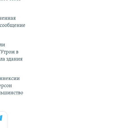
аченная
 сообщение
ели
 Утром в
ела здания
аннексии
ерсон
льшинство