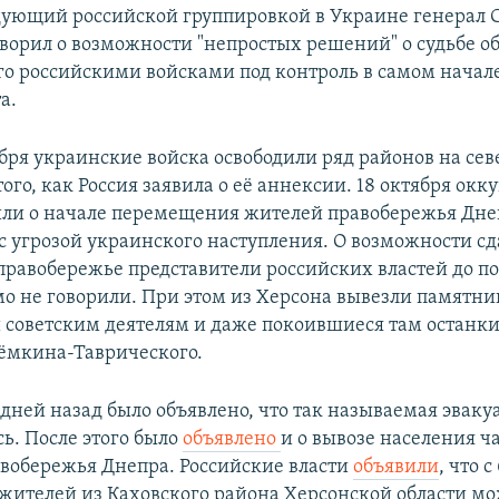
ующий российской группировкой в Украине генерал 
ворил о возможности "непростых решений" о судьбе о
ого российскими войсками под контроль в самом начал
а.
бря украинские войска освободили ряд районов на сев
того, как Россия заявила о её аннексии. 18 октября ок
или о начале перемещения жителей правобережья Дне
 с угрозой украинского наступления. О возможности сд
 правобережье представители российских властей до п
о не говорили. При этом из Херсона вывезли памятни
 советским деятелям и даже покоившиеся там останки
ёмкина-Таврического.
дней назад было объявлено, что так называемая эваку
ь. После этого было
объявлено
и о вывозе населения ч
евобережья Днепра. Российские власти
объявили
, что с
жителей из Каховского района Херсонской области мо