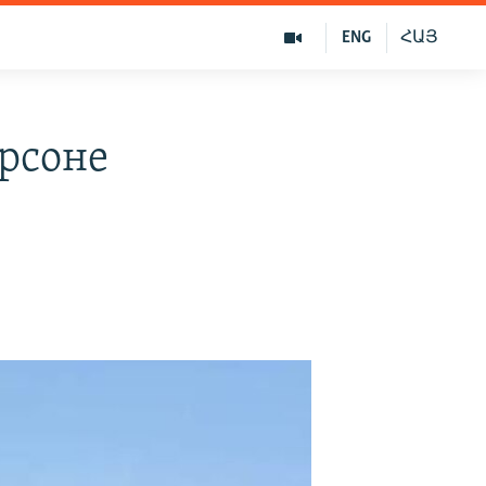
ENG
ՀԱՅ
рсоне