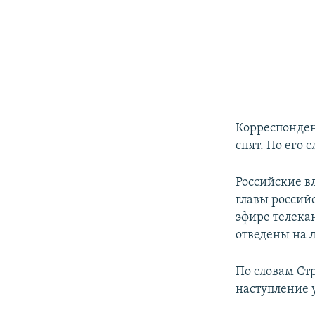
Корреспонден
снят. По его 
Российские в
главы россий
эфире телека
отведены на л
По словам Ст
наступление 