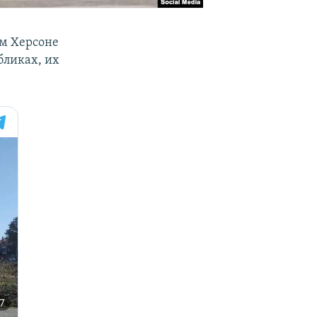
ом Херсоне
бликах, их