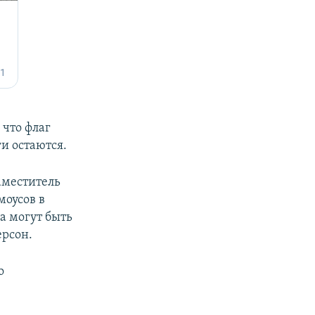
, что флаг
ги остаются.
аместитель
моусов в
ка могут быть
ерсон.
о