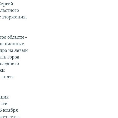
Сергей
бластного
е вторжения,
ере области –
купационные
пра на левый
ать город
оследнего
ки
 князя
ация
асти
 6 ноября
жет стать