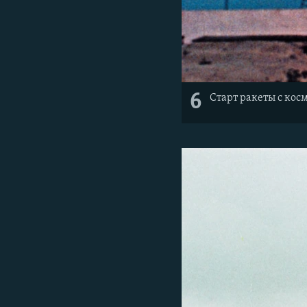
6
Старт ракеты с косм