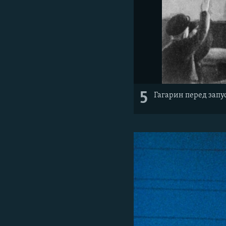
5
Гагарин перед запу