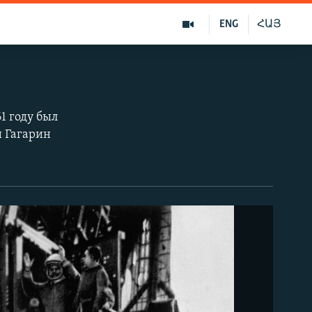
ENG
ՀԱՅ
1 году был
й Гагарин