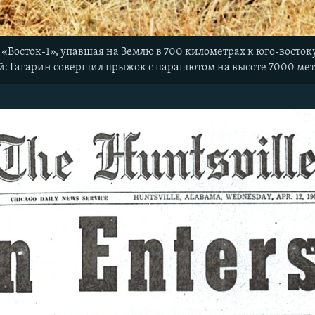
«Восток-1», упавшая на Землю в 700 километрах к юго-востоку 
й: Гагарин совершил прыжок с парашютом на высоте 7000 мет