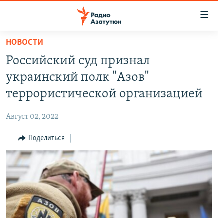
Ссылки
доступа
Перейти
НОВОСТИ
к
ГЛАВНАЯ
Российский суд признал
основному
НОВОСТИ
содержанию
украинский полк "Азов"
ПОЛИТИКА
Перейти
террористической организацией
к
ОБЩЕСТВО
основной
Август 02, 2022
ЭКОНОМИКА
навигации
Перейти
Поделиться
РЕГИОН
к
НАГОРНЫЙ КАРАБАХ
поиску
КУЛЬТУРА
СПОРТ
АРХИВ