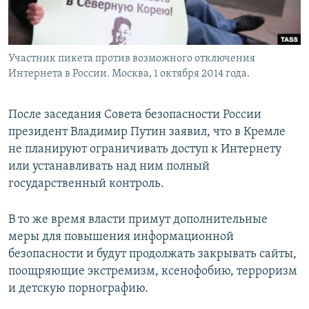
Հայերեն
English
Участник пикета против возможного отключения
Русский
Интернета в России. Москва, 1 октября 2014 года.
Все сайты Радио Азатутюн
После заседания Совета безопасности России
президент Владимир Путин заявил, что в Кремле
не планируют ограничивать доступ к Интернету
или устанавливать над ним полный
государственный контроль.
В то же время власти примут дополнительные
меры для повышения информационной
безопасности и будут продолжать закрывать сайты,
поощряющие экстремизм, ксенофобию, терроризм
и детскую порнографию.