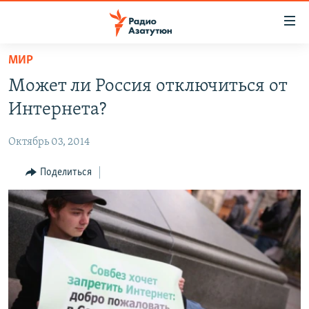
Ссылки
доступа
Перейти
МИР
к
ГЛАВНАЯ
Может ли Россия отключиться от
основному
НОВОСТИ
содержанию
Интернета?
ПОЛИТИКА
Перейти
к
Октябрь 03, 2014
ОБЩЕСТВО
основной
ЭКОНОМИКА
Поделиться
навигации
Перейти
РЕГИОН
к
НАГОРНЫЙ КАРАБАХ
поиску
КУЛЬТУРА
СПОРТ
АРХИВ