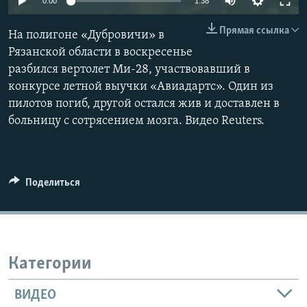
0:00
1:38
Հայերեն
Прямая ссылка
На полигоне «Дубровичи» в
English
Рязанской области в воскресенье
разбился вертолет Ми-28, участвовавший в
Русский
конкурсе летной выучки «Авиадартс». Один из
пилотов погиб, другой остался жив и доставлен в
Все сайты Радио Азатутюн
больницу с сотрясением мозга. Видео Reuters.
Поделиться
Категории
ВИДЕО