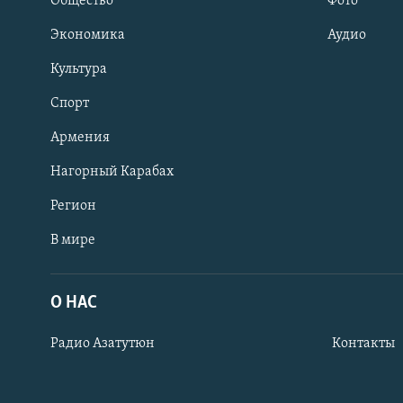
Общество
Фото
Экономика
Аудио
Культура
Спорт
Армения
Нагорный Карабах
Регион
В мире
Հայերեն
English
О НАС
Русский
Радио Азатутюн
Контакты
Все сайты Радио Азатутюн