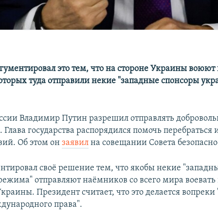
гументировал это тем, что на стороне Украины воюют
которых туда отправили некие "западные спонсоры укр
ссии Владимир Путин разрешил отправлять добровольц
. Глава государства распорядился помочь перебраться 
вий. Об этом он
заявил
на совещании Совета безопасно
нтировал своё решение тем, что якобы некие "западн
режима" отправляют наёмников со всего мира воевать
краины. Президент считает, что это делается вопреки
ународного права".