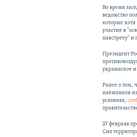
Во время зас
ведомство пол
которые хотя 
участие в "о
навстречу" и 
Президент Ро
противовозду
украинское и
Ранее о том,
наёмников из
условиях,
соо
правительств
27 февраля п
Сил территор