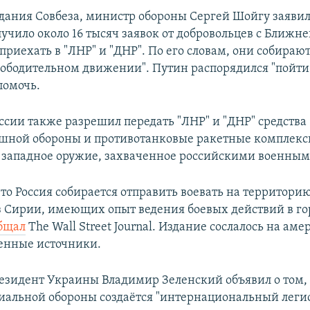
едания Совбеза, министр обороны Сергей Шойгу заявил
учило около 16 тысяч заявок от добровольцев с Ближне
приехать в "ЛНР" и "ДНР". По его словам, они собираю
свободительном движении". Путин распорядился "пойт
помочь.
ссии также разрешил передать "ЛНР" и "ДНР" средства
шной обороны и противотанковые ракетные комплексы
 западное оружие, захваченное российскими военным
 что Россия собирается отправить воевать на территор
 Сирии, имеющих опыт ведения боевых действий в го
бщал
The Wall Street Journal. Издание сослалось на ам
енные источники.
резидент Украины Владимир Зеленский объявил о том, 
иальной обороны создаётся "интернациональный легио