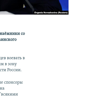
 наёмники со
аинского
ев воевать в
им в зону
сти России.
ые спонсоры
 на
 "всякими