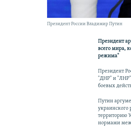
Президент России Владимир Путин
Президент ар
всего мира, 
режима"
Президент Ро
"ДНР" и "ЛНР"
боевых дейст
Путин аргуме
украинского 
территорию У
нормами межд