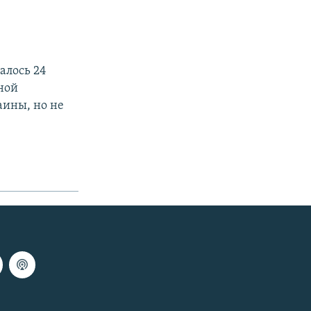
алось 24
ной
аины, но не