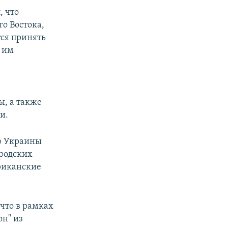
, что
го Востока,
тся принять
и им
, а также
и.
ию Украины
родских
ериканские
что в рамках
н" из