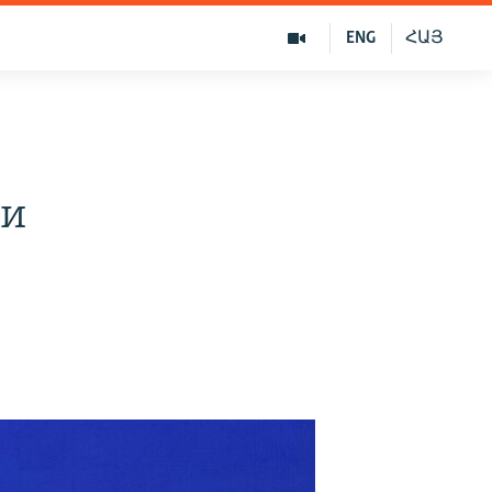
ENG
ՀԱՅ
 и