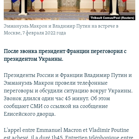
Հայերեն
English
Эммануэль Макрон и Владимир Путин на встрече в
Русский
Москве, 7 февраля 2022 года
Все сайты Радио Азатутюн
После звонка президент Франции переговорил с
президентом Украины.
Президенты России и Франции Владимир Путин и
Эммануэль Макрон провели телефонные
переговоры и обсудили ситуацию вокруг Украины.
Звонок длился один час 45 минут. Об этом
сообщают СМИ со ссылкой на сообщение
Елисейского дворца.
L'appel entre Emmanuel Macron et Vladimir Poutine
est achevé, il a duré 1h45. Entretien téléphonique entre