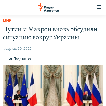
Ссылки
доступа
Перейти
МИР
к
ГЛАВНАЯ
Путин и Макрон вновь обсудили
основному
НОВОСТИ
содержанию
ситуацию вокруг Украины
ПОЛИТИКА
Перейти
к
Февраль 20, 2022
ОБЩЕСТВО
основной
ЭКОНОМИКА
Поделиться
навигации
Перейти
РЕГИОН
к
НАГОРНЫЙ КАРАБАХ
поиску
КУЛЬТУРА
СПОРТ
АРХИВ