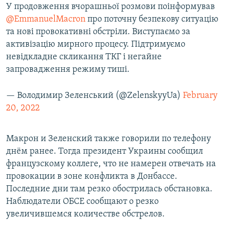
У продовження вчорашньої розмови поінформував
@EmmanuelMacron
про поточну безпекову ситуацію
та нові провокативні обстріли. Виступаємо за
активізацію мирного процесу. Підтримуємо
невідкладне скликання ТКГ і негайне
запровадження режиму тиші.
— Володимир Зеленський (@ZelenskyyUa)
February
20, 2022
Макрон и Зеленский также говорили по телефону
днём ранее. Тогда президент Украины сообщил
французскому коллеге, что не намерен отвечать на
провокации в зоне конфликта в Донбассе.
Последние дни там резко обострилась обстановка.
Наблюдатели ОБСЕ сообщают о резко
увеличившемся количестве обстрелов.