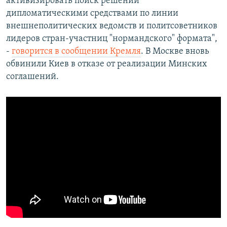
активизировать поиск решений
дипломатическими средствами по линии
внешнеполитических ведомств и политсоветников
лидеров стран-участниц "нормандского" формата",
-
говорится в сообщении Кремля
. В Москве вновь
обвинили Киев в отказе от реализации Минских
соглашений.