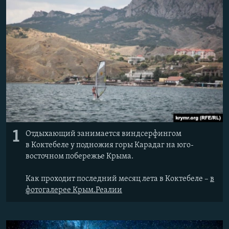
Հայերեն
English
Русский
Все сайты Радио Азатутюн
1
Отдыхающий занимается виндсерфингом
в Коктебеле у подножия горы Карадаг на юго-
восточном побережье Крыма.
Как проходит последний месяц лета в Коктебеле –
в
фотогалерее Крым.Реалии