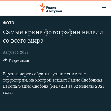
Ссылки
доступа
Перейти
ФОТО
к
ГЛАВНАЯ
Самые яркие фотографии недели
основному
НОВОСТИ
содержанию
со всего мира
ПОЛИТИКА
Перейти
к
Август 16, 2021
ОБЩЕСТВО
основной
Поделиться
ЭКОНОМИКА
навигации
Перейти
РЕГИОН
В фотогалерее собраны лучшие снимки с
к
НАГОРНЫЙ КАРАБАХ
территории, на которой вещает Радио Свободная
поиску
Европа/Радио Свобода (RFE/RL) за 32 неделю 2021
КУЛЬТУРА
года.
СПОРТ
АРХИВ