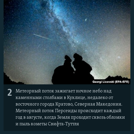
2
Метеорный поток зажигает ночное небо над
каменными столбами в Куклице, недалеко от
восточного города Кратово, Северная Македония.
Метеорный поток Персеиды происходит каждый
год в августе, когда Земля проходит сквозь обломки
и пыль кометы Свифта-Туттля