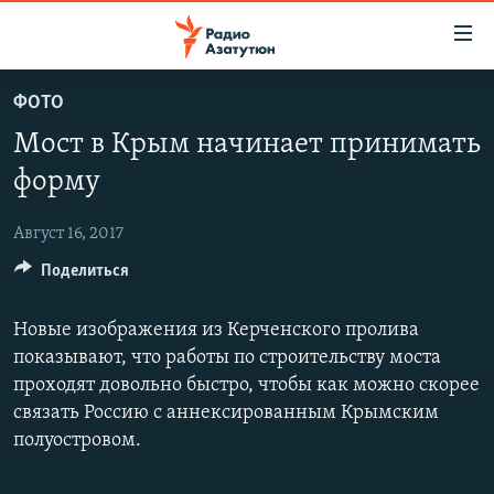
Ссылки
доступа
Перейти
ФОТО
к
ГЛАВНАЯ
Мост в Крым начинает принимать
основному
НОВОСТИ
содержанию
форму
ПОЛИТИКА
Перейти
к
Август 16, 2017
ОБЩЕСТВО
основной
Поделиться
ЭКОНОМИКА
навигации
Перейти
РЕГИОН
Новые изображения из Керченского пролива
к
НАГОРНЫЙ КАРАБАХ
показывают, что работы по строительству моста
поиску
проходят довольно быстро, чтобы как можно скорее
КУЛЬТУРА
связать Россию с аннексированным Крымским
СПОРТ
полуостровом.
АРХИВ