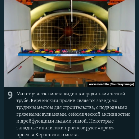
Հայերեն
English
Русский
Все сайты Радио Азатутюн
9
Макет участка моста виден в аэродинамической
трубе. Керченский пролив является заведомо
трудным местом для строительства, с подводными
грязевыми вулканами, сейсмической активностью
и дрейфующими льдами зимой. Некоторые
западные аналитики прогнозируют «крах»
проекта Керченского моста.