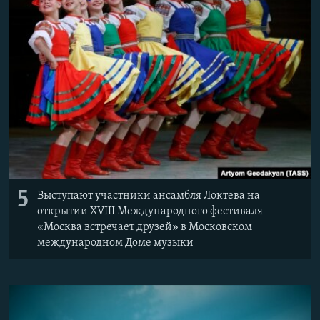
Հայերեն
English
Русский
Все сайты Радио Азатутюн
5
Выступают участники ансамбля Локтева на
открытии XVIII Международного фестиваля
«Москва встречает друзей» в Московском
международном Доме музыки