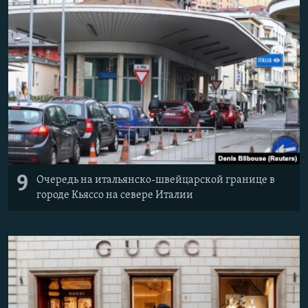
Հայերեն
English
Русский
Все сайты Радио Азатутюн
9
Очередь на итальянско-швейцарской границе в
городе Кьяссо на севере Италии