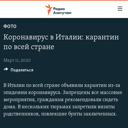
Ссылки
доступа
Перейти
ФОТО
к
ГЛАВНАЯ
Коронавирус в Италии: карантин
основному
НОВОСТИ
содержанию
по всей стране
ПОЛИТИКА
Перейти
к
Март 11, 2020
ОБЩЕСТВО
основной
Поделиться
ЭКОНОМИКА
навигации
Перейти
РЕГИОН
В Италии по всей стране объявили карантин из-за
к
НАГОРНЫЙ КАРАБАХ
эпидемии коронавируса. Запрещены все массовые
поиску
мероприятия, гражданам рекомендовали сидеть
КУЛЬТУРА
дома. В нескольких тюрьмах запретили визиты
СПОРТ
родственников, повлекшие бунты заключенных.
АРХИВ