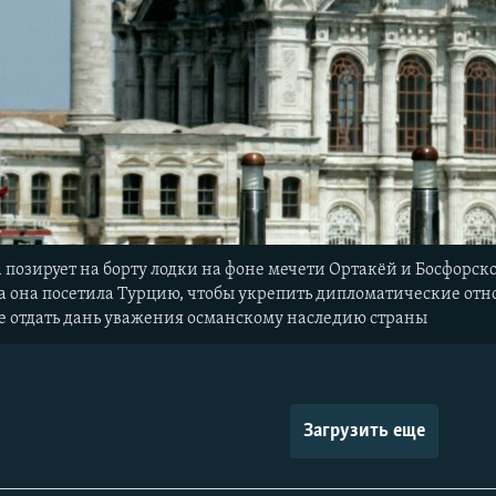
 позирует на борту лодки на фоне мечети Ортакёй и Босфорско
гда она посетила Турцию, чтобы укрепить дипломатические о
же отдать дань уважения османскому наследию страны
Загрузить еще