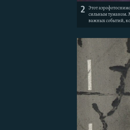
2
Этот аэрофотоснимо
сильным туманом. М
важных событий, ко