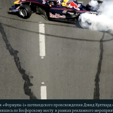
 «Формулы-1» шотландского происхождения Дэвид Култхард 
авшись по Босфорскому мосту в рамках рекламного мероприя