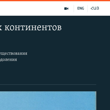
ENG
ՀԱՅ
ух континентов
существования
одоления