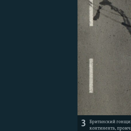
3
Британский гонщик
континента, промч