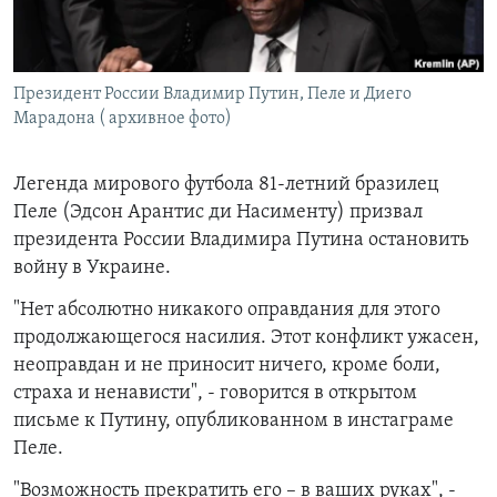
Հայերեն
English
Президент России Владимир Путин, Пеле и Диего
Русский
Марадона ( архивное фото)
Все сайты Радио Азатутюн
Легенда мирового футбола 81-летний бразилец
Пеле (Эдсон Арантис ди Насименту) призвал
президента России Владимира Путина остановить
войну в Украине.
"Нет абсолютно никакого оправдания для этого
продолжающегося насилия. Этот конфликт ужасен,
неоправдан и не приносит ничего, кроме боли,
страха и ненависти", - говорится в открытом
письме к Путину, опубликованном в инстаграме
Пеле.
"Возможность прекратить его – в ваших руках", -