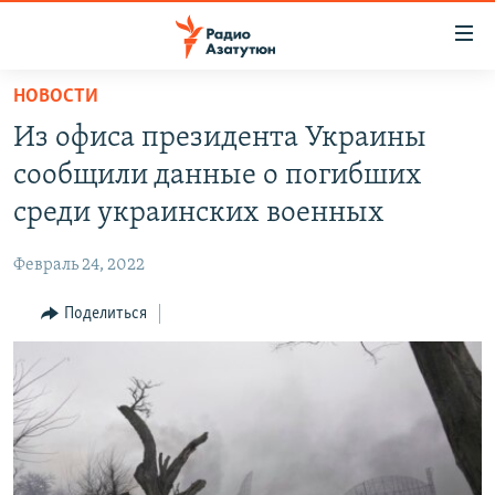
Ссылки
доступа
Перейти
НОВОСТИ
к
ГЛАВНАЯ
Из офиса президента Украины
основному
НОВОСТИ
содержанию
сообщили данные о погибших
ПОЛИТИКА
Перейти
среди украинских военных
к
ОБЩЕСТВО
основной
Февраль 24, 2022
ЭКОНОМИКА
навигации
Перейти
Поделиться
РЕГИОН
к
НАГОРНЫЙ КАРАБАХ
поиску
КУЛЬТУРА
СПОРТ
АРХИВ