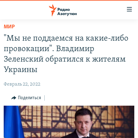
Ссылки
доступа
Перейти
МИР
к
ГЛАВНАЯ
"Мы не поддаемся на какие-либо
основному
НОВОСТИ
содержанию
провокации". Владимир
ПОЛИТИКА
Перейти
Зеленский обратился к жителям
к
ОБЩЕСТВО
Украины
основной
ЭКОНОМИКА
навигации
Февраль 22, 2022
Перейти
РЕГИОН
к
Поделиться
НАГОРНЫЙ КАРАБАХ
поиску
КУЛЬТУРА
СПОРТ
АРХИВ