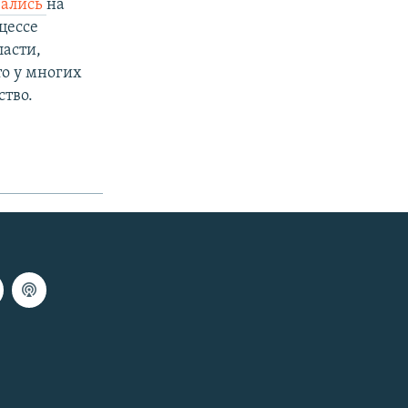
вались
на
цессе
асти,
то у многих
тво.