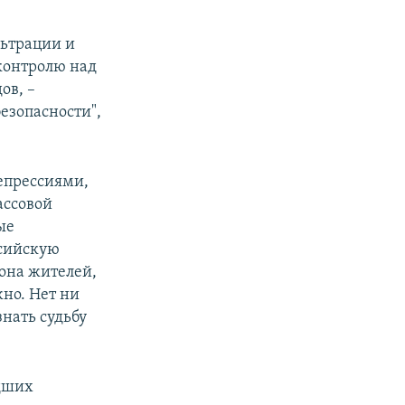
льтрации и
контролю над
ов, –
езопасности",
епрессиями,
ассовой
ые
ссийскую
она жителей,
жно. Нет ни
нать судьбу
дших