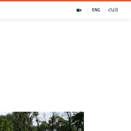
ENG
ՀԱՅ
8