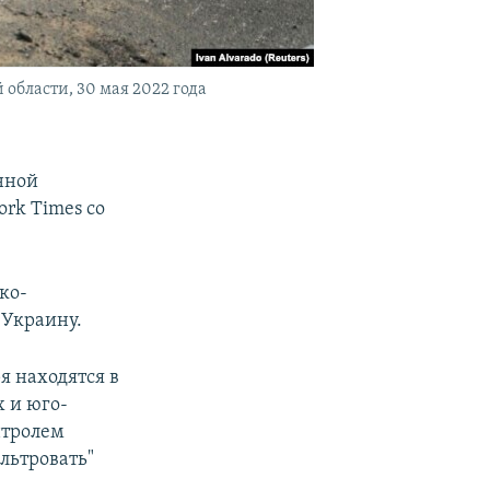
области, 30 мая 2022 года
нной
ork Times со
ко-
 Украину.
я находятся в
 и юго-
нтролем
льтровать"