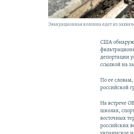
Эвакуационная колонна едет из захваче
США обнаружи
фильтрационн
депортации у
ссылкой на з
По ее словам,
российской г
На встрече О
школах, спор
восточных те
российских в
украинское н