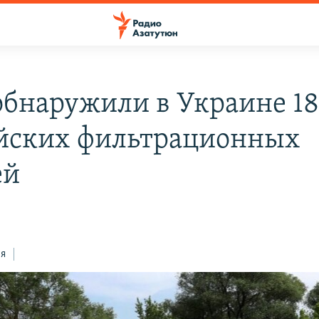
бнаружили в Украине 1
йских фильтрационных
ей
ся