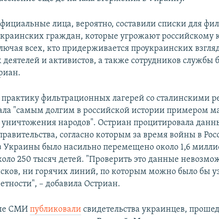
официальные лица, вероятно, составили списки для фи
краинских граждан, которые угрожают российскому 
лючая всех, кто придерживается проукраинских взгляд
 деятелей и активистов, а также сотрудников службы б
риан.
 практику фильтрационных лагерей со сталинскими р
ала "самым долгим в российской истории примером м
 уничтожения народов". Остриан процитировала данн
правительства, согласно которым за время войны в Ро
 Украины было насильно перемещено около 1,6 милли
коло 250 тысяч детей. "Проверить это данные невозмо
сков, ни горячих линий, по которым можно было бы уз
етности", – добавила Остриан.
ые СМИ
публиковали
свидетельства украинцев, проше