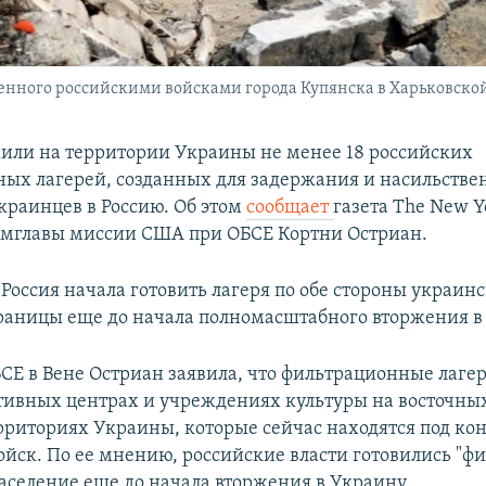
нного российскими войсками города Купянска в Харьковской 
ли на территории Украины не менее 18 российских
ых лагерей, созданных для задержания и насильстве
краинцев в Россию. Об этом
сообщает
газета The New Y
амглавы миссии США при ОБСЕ Кортни Остриан.
 Россия начала готовить лагеря по обе стороны украинс
раницы еще до начала полномасштабного вторжения в
БСЕ в Вене Остриан заявила, что фильтрационные лагер
тивных центрах и учреждениях культуры на восточных
рриториях Украины, которые сейчас находятся под ко
ойск. По ее мнению, российские власти готовились "фи
аселение еще до начала вторжения в Украину.