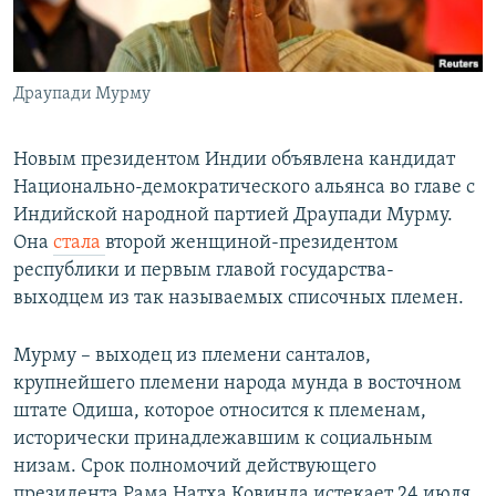
Հայերեն
English
Драупади Мурму
Русский
Новым президентом Индии объявлена кандидат
Все сайты Радио Азатутюн
Национально-демократического альянса во главе с
Индийской народной партией Драупади Мурму.
Она
стала
второй женщиной-президентом
республики и первым главой государства-
выходцем из так называемых списочных племен.
Мурму – выходец из племени санталов,
крупнейшего племени народа мунда в восточном
штате Одиша, которое относится к племенам,
исторически принадлежавшим к социальным
низам. Срок полномочий действующего
президента Рама Натха Ковинда истекает 24 июля.