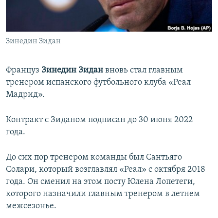
Հայերեն
English
Зинедин Зидан
Русский
Француз
Зинедин Зидан
вновь стал главным
Все сайты Радио Азатутюн
тренером испанского футбольного клуба «Реал
Мадрид».
Контракт с Зиданом подписан до 30 июня 2022
года.
До сих пор тренером команды был Сантьяго
Солари, который возглавлял «Реал» с октября 2018
года. Он сменил на этом посту Юлена Лопетеги,
которого назначили главным тренером в летнем
межсезонье.