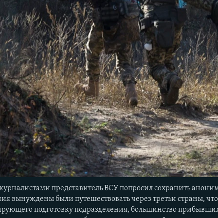
 журналистами представитель ВСУ попросил сохранить анонимн
ия вынуждены были путешествовать через третьи страны, что
ирующего подготовку подразделения, большинство прибывши