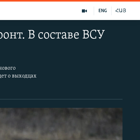
ENG
ՀԱՅ
онт. В составе ВСУ
нового
дет о выходцах