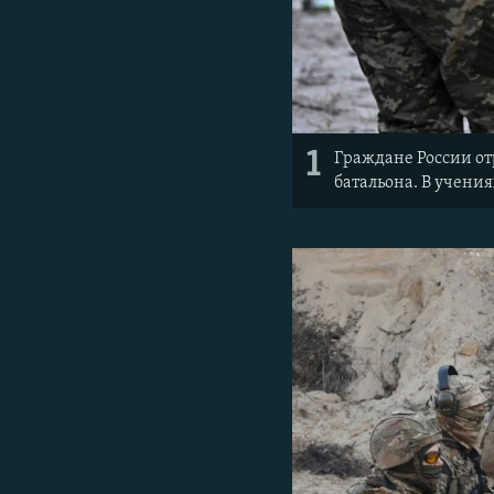
1
Граждане России от
батальона. В учени