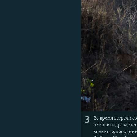
3
Во время встречи с
членов подразделен
военного, координ