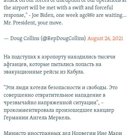
attack on our forces or disruption of our operations at
the airport will be met with a swift and forceful
response," - Joe Biden, one week agoWe are waiting…
Mr. President, your move.
— Doug Collins (@RepDougCollins)
August 26, 2021
На подступах к аэропорту находились тысячи
афганцев, которые пытались попасть на
эвакуационные рейсы из Кабула.
"Эти люди хотели безопасности и свободы. Это
совершенно отвратительное нападение в
чрезвычайно напряженной ситуации", –
прокомментировала произошедшее канцлер
Германии Ангела Меркель.
Министр иностранных дел Норвегии Ине Мари