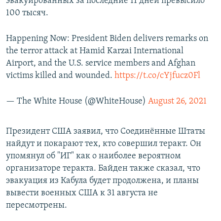
эвакуированных за последние 11 дней превысило
100 тысяч.
Happening Now: President Biden delivers remarks on
the terror attack at Hamid Karzai International
Airport, and the U.S. service members and Afghan
victims killed and wounded.
https://t.co/cYjfucz0Fl
— The White House (@WhiteHouse)
August 26, 2021
Президент США заявил, что Соединённые Штаты
найдут и покарают тех, кто совершил теракт. Он
упомянул об "ИГ" как о наиболее вероятном
организаторе теракта. Байден также сказал, что
эвакуация из Кабула будет продолжена, и планы
вывести военных США к 31 августа не
пересмотрены.