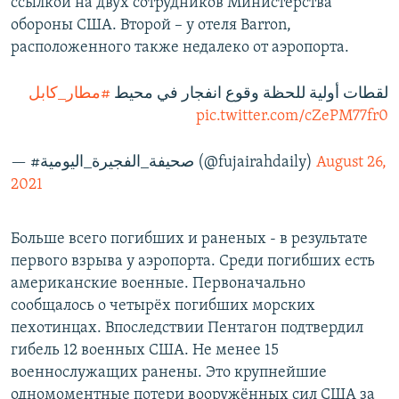
ссылкой на двух сотрудников Министерства
обороны США. Второй – у отеля Barron,
расположенного также недалеко от аэропорта.
لقطات أولية للحظة وقوع انفجار في محيط
#مطار_كابل
pic.twitter.com/cZePM77fr0
— #صحيفة_الفجيرة_اليومية (@fujairahdaily)
August 26,
2021
Больше всего погибших и раненых - в результате
первого взрыва у аэропорта. Среди погибших есть
американские военные. Первоначально
сообщалось о четырёх погибших морских
пехотинцах. Впоследствии Пентагон подтвердил
гибель 12 военных США. Не менее 15
военнослужащих ранены. Это крупнейшие
одномоментные потери вооружённых сил США за