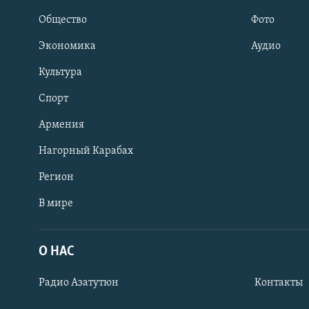
Общество
Фото
Экономика
Аудио
Культура
Спорт
Армения
Нагорный Карабах
Регион
В мире
Հայերեն
English
О НАС
Русский
Радио Азатутюн
Контакты
Все сайты Радио Азатутюн