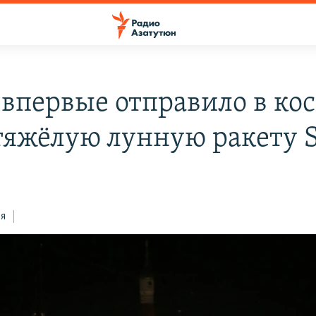
впервые отправило в ко
тяжёлую лунную ракету 
ся