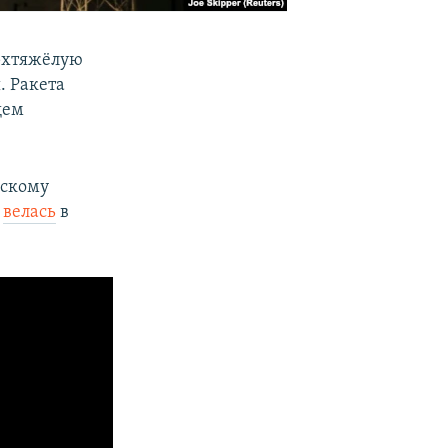
ерхтяжёлую
. Ракета
щем
вскому
я
велась
в