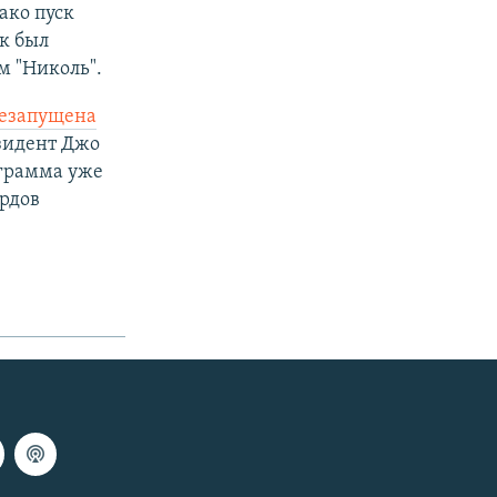
ако пуск
ск был
м "Николь".
езапущена
езидент Джо
грамма уже
рдов