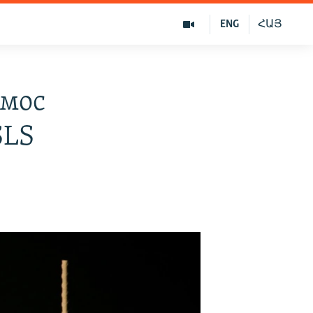
ENG
ՀԱՅ
смос
SLS