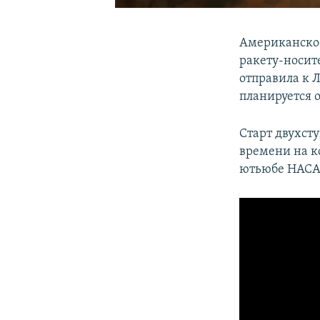
Американское
ракету-носит
отправила к 
планируется о
Старт двухст
времени на к
ютьюбе НАСА