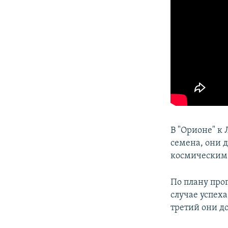
В "Орионе" к
семена, они 
космическим 
По плану про
случае успеха
третий они д