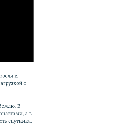
росли и
агрузкой с
Землю. В
онавтами, а в
сть спутника.