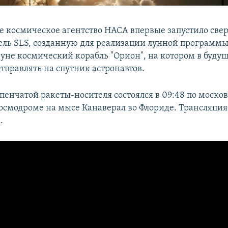
 космическое агентство НАСА впервые запустило св
ель SLS, созданную для реализации лунной программы
Луне космический корабль "Орион", на котором в буду
тправлять на спутник астронавтов.
упенчатой ракеты-носителя состоялся в 09:48 по моско
осмодроме на мысе Канаверал во Флориде. Трансляци
.