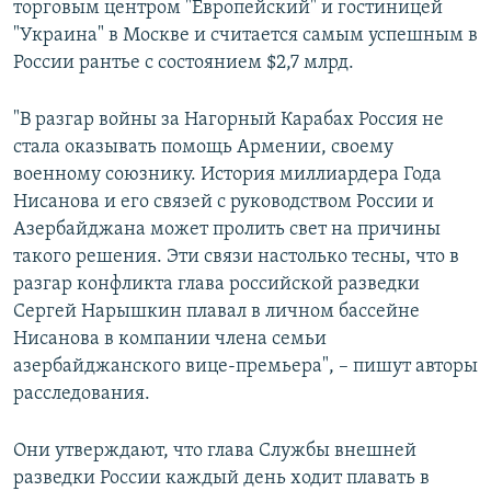
торговым центром "Европейский" и гостиницей
"Украина" в Москве и считается самым успешным в
Հայերեն
России рантье с состоянием $2,7 млрд.
English
Русский
"В разгар войны за Нагорный Карабах Россия не
стала оказывать помощь Армении, своему
военному союзнику. История миллиардера Года
Все сайты Радио Азатутюн
Нисанова и его связей с руководством России и
Азербайджана может пролить свет на причины
такого решения. Эти связи настолько тесны, что в
разгар конфликта глава российской разведки
Сергей Нарышкин плавал в личном бассейне
Нисанова в компании члена семьи
азербайджанского вице-премьера", – пишут авторы
расследования.
Они утверждают, что глава Службы внешней
разведки России каждый день ходит плавать в