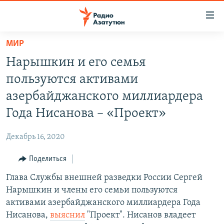
Ссылки
доступа
Перейти
МИР
к
ГЛАВНАЯ
Нарышкин и его семья
основному
НОВОСТИ
содержанию
пользуются активами
ПОЛИТИКА
Перейти
азербайджанского миллиардера
к
ОБЩЕСТВО
Года Нисанова – «Проект»
основной
ЭКОНОМИКА
навигации
Декабрь 16, 2020
Перейти
РЕГИОН
к
Поделиться
НАГОРНЫЙ КАРАБАХ
поиску
Глава Службы внешней разведки России Сергей
КУЛЬТУРА
Нарышкин и члены его семьи пользуются
СПОРТ
активами азербайджанского миллиардера Года
Нисанова,
выяснил
"Проект". Нисанов владеет
АРХИВ