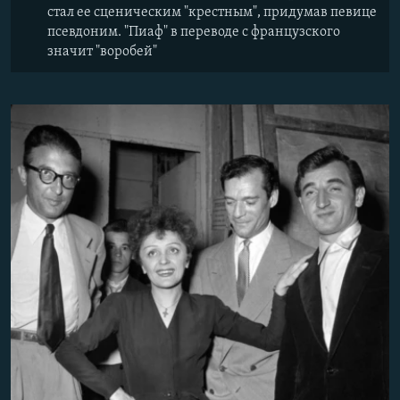
стал ее сценическим "крестным", придумав певице
псевдоним. "Пиаф" в переводе с французского
значит "воробей"