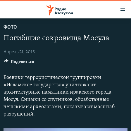
Ссылки
доступа
Перейти
ФОТО
к
ГЛАВНАЯ
Погибшие сокровища Мосула
основному
НОВОСТИ
содержанию
ПОЛИТИКА
Перейти
Апрель 21, 2015
к
Поделиться
ОБЩЕСТВО
основной
ЭКОНОМИКА
навигации
Боевики террористической группировки
Перейти
РЕГИОН
«Исламское государство» уничтожают
к
архитектурные памятники иракского города
НАГОРНЫЙ КАРАБАХ
поиску
Мосул. Снимки со спутников, обработанные
КУЛЬТУРА
чешскими археологами, показывают масштаб
разрушений.
СПОРТ
АРХИВ