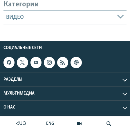
Категории
ВИДЕО
СОЦИАЛЬНЫЕ СЕТИ
РАЗДЕЛЫ
МУЛЬТИМЕДИА
О НАС
Радио Азатутюн © 2026 RFE/RL, Inc. Все права защищены.
ՀԱՅ
ENG