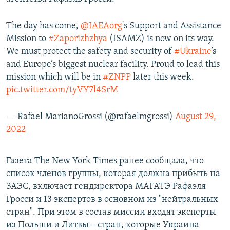
The day has come,
@IAEAorg
's Support and Assistance
Mission to
#Zaporizhzhya
(ISAMZ) is now on its way.
We must protect the safety and security of
#Ukraine
’s
and Europe’s biggest nuclear facility. Proud to lead this
mission which will be in
#ZNPP
later this week.
pic.twitter.com/tyVY7l4SrM
— Rafael MarianoGrossi (@rafaelmgrossi)
August 29,
2022
Газета The New York Times ранее сообщала, что
список членов группы, которая должна прибыть на
ЗАЭС, включает гендиректора МАГАТЭ Рафаэля
Гросси и 13 экспертов в основном из "нейтральных
стран". При этом в состав миссии входят эксперты
из Польши и Литвы – стран, которые Украина