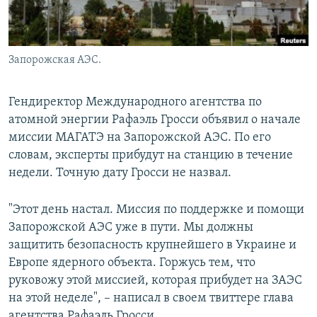
Հայերեն
English
Запорожская АЭС.
Русский
Гендиректор Международного агентства по
Все сайты Радио Азатутюн
атомной энергии Рафаэль Гросси объявил о начале
миссии МАГАТЭ на Запорожской АЭС. По его
словам, эксперты прибудут на станцию в течение
недели. Точную дату Гросси не назвал.
"Этот день настал. Миссия по поддержке и помощи
Запорожской АЭС уже в пути. Мы должны
защитить безопасность крупнейшего в Украине и
Европе ядерного объекта. Горжусь тем, что
руковожу этой миссией, которая прибудет на ЗАЭС
на этой неделе", – написал в своем твиттере глава
агентства Рафаэль Гросси.