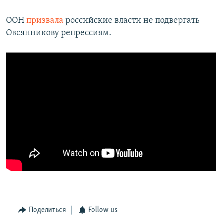
ООН
призвала
российские власти не подвергать
Овсянникову репрессиям.
Поделиться
Follow us