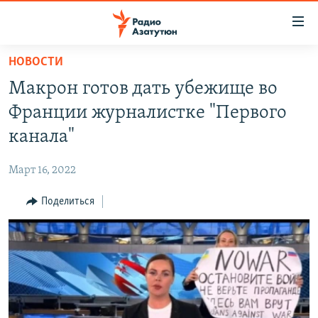
Ссылки
доступа
Перейти
НОВОСТИ
к
ГЛАВНАЯ
Макрон готов дать убежище во
основному
НОВОСТИ
содержанию
Франции журналистке "Первого
ПОЛИТИКА
Перейти
канала"
к
ОБЩЕСТВО
основной
Март 16, 2022
ЭКОНОМИКА
навигации
Перейти
Поделиться
РЕГИОН
к
НАГОРНЫЙ КАРАБАХ
поиску
КУЛЬТУРА
СПОРТ
АРХИВ