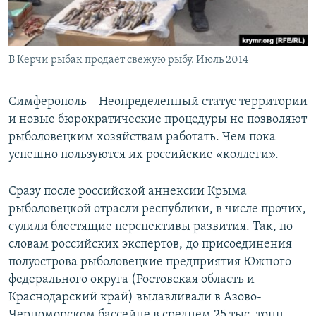
Հայերեն
English
В Керчи рыбак продаёт свежую рыбу. Июль 2014
Русский
Симферополь – Неопределенный статус территории
Все сайты Радио Азатутюн
и новые бюрократические процедуры не позволяют
рыболовецким хозяйствам работать. Чем пока
успешно пользуются их российские «коллеги».
Сразу после российской аннексии Крыма
рыболовецкой отрасли республики, в числе прочих,
сулили блестящие перспективы развития. Так, по
словам российских экспертов, до присоединения
полуострова рыболовецкие предприятия Южного
федерального округа (Ростовская область и
Краснодарский край) вылавливали в Азово-
Черноморском бассейне в среднем 25 тыс. тонн