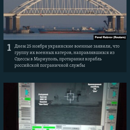
Հայերեն
English
Русский
1
Днем 25 ноября украинские военные заявили, что
Все сайты Радио Азатутюн
группу их военных катеров, направлявшихся из
Одессы в Мариуполь, протаранил корабль
российской пограничной службы