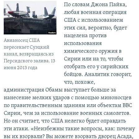
По словам Джона Пайка,
любая военная операция
США с использованием
этих сил, вероятно, будет
нацелена против
Авианосец США
использования
пересекает Суэцкий
химического оружия в
канал, возвращаясь из
Сирии или на то, чтобы
Персидского залива. 13
отобрать его у сирийских
июня 2013 года
бойцов. Аналитик говорит,
что, похоже,
администрация Обамы выступает больше за
нанесение мелких ударов с помощью миноносцев
по правительственным зданиям или объектам ВВС
Сирии, чем за использование военных самолетов.
Но он считает, что США нелегко будет оправдать
эти атаки. «Неизбежны такие вопросы, как: почему
вы их взорвали? Вы можете взорвать дворец Асада,