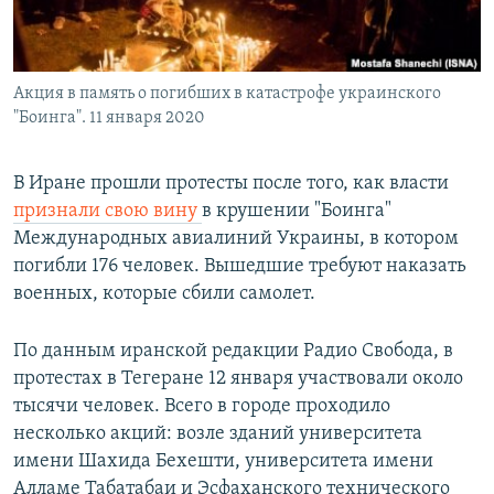
Հայերեն
English
Акция в память о погибших в катастрофе украинского
Русский
"Боинга". 11 января 2020
Все сайты Радио Азатутюн
В Иране прошли протесты после того, как власти
признали свою вину
в крушении "Боинга"
Международных авиалиний Украины, в котором
погибли 176 человек. Вышедшие требуют наказать
военных, которые сбили самолет.
По данным иранской редакции Радио Свобода, в
протестах в Тегеране 12 января участвовали около
тысячи человек. Всего в городе проходило
несколько акций: возле зданий университета
имени Шахида Бехешти, университета имени
Алламе Табатабаи и Эсфаханского технического