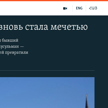
ENG
ՀԱՅ
вновь стала мечетью
 и бывший
мусульман —
тей превратили