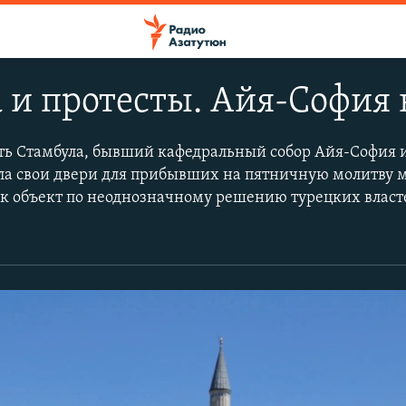
 и протесты. Айя-София 
ть Стамбула, бывший кафедральный собор Айя-София
ыла свои двери для прибывших на пятничную молитву 
как объект по неоднозначному решению турецких влас