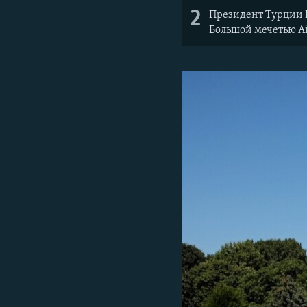
2
Президент Турции Р
Большой мечетью А