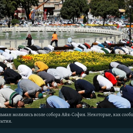
льман молились возле собора Айя-София. Некоторые, как сооб
рытия.