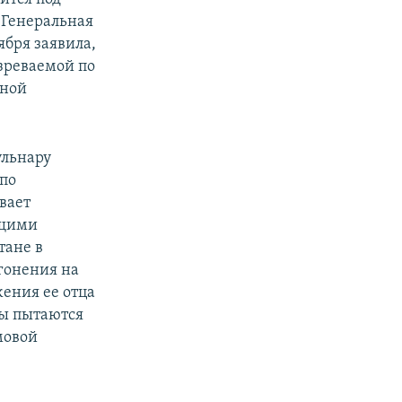
 Генеральная
ября заявила,
озреваемой по
пной
ульнару
по
вает
ящими
тане в
 гонения на
ения ее отца
бы пытаются
мовой