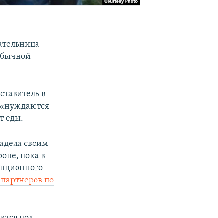
дательница
 обычной
дставитель в
ь «нуждаются
т еды.
адела своим
опе, пока в
упционного
 партнеров по
ится под