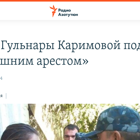
 Гульнары Каримовой по
шним арестом»
14
ся