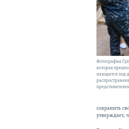
Фотография Гу
которая предп
находится под 
распространенн
представителем
сохранить св
утверждает, ч