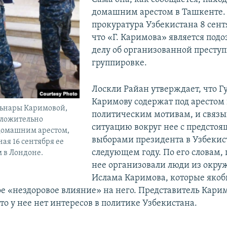
домашним арестом в Ташкенте.
прокуратура Узбекистана 8 сент
что «Г. Каримова» является под
делу об организованной престу
группировке.
Лоскли Райан утверждает, что Г
Каримову содержат под арестом 
льнары Каримовой,
политическим мотивам, и связы
оложительно
ситуацию вокруг нее с предсто
домашним арестом,
выборами президента в Узбекис
ая 16 сентября ее
следующем году. По его словам,
 в Лондоне.
нее организовали люди из окруж
Ислама Каримова, которые яко
ое «нездоровое влияние» на него. Представитель Кари
то у нее нет интересов в политике Узбекистана.