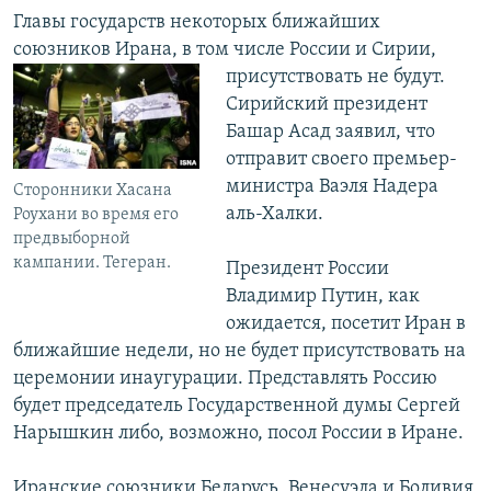
Главы государств некоторых ближайших
союзников Ирана, в том числе России и
Сирии,
присутствовать не будут.
Сирийский президент
Башар Асад заявил, что
отправит своего премьер-
министра Ваэля Надера
Сторонники Хасана
аль-Халки.
Роухани во время его
предвыборной
кампании. Тегеран.
Президент России
Владимир Путин, как
ожидается, посетит Иран в
ближайшие недели, но не будет присутствовать на
церемонии инаугурации. Представлять Россию
будет председатель Государственной думы Сергей
Нарышкин либо, возможно, посол России в Иране.
Иранские союзники Беларусь, Венесуэла и Боливия