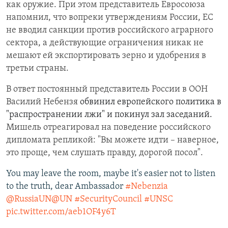
как оружие. При этом
представитель Евросоюза
напомнил, что вопреки утверждениям России, ЕС
не вводил санкции против российского аграрного
сектора, а действующие ограничения никак не
мешают ей экспортировать зерно и удобрения в
третьи страны.
В ответ постоянный представитель России в ООН
Василий Небензя
обвинил европейского политика в
"распространении лжи" и покинул зал заседаний.
Мишель отреагировал на поведение российского
дипломата репликой: "Вы можете идти –
наверное,
это проще, чем слушать правду, дорогой посол".
You may leave the room, maybe it's easier not to listen
to the truth, dear Ambassador
#Nebenzia
@RussiaUN
@UN
#SecurityCouncil
#UNSC
pic.twitter.com/aeb1OF4y6T