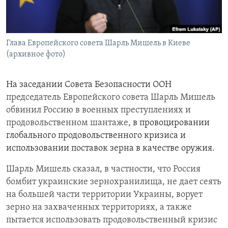
Հայերեն
English
Глава Европейского совета Шарль Мишель в Киеве
Русский
(архивное фото)
Все сайты Радио Азатутюн
На заседании Совета Безопасности ООН
председатель Европейского совета Шарль Мишель
обвинил Россию в военных преступлениях и
продовольственном шантаже,
в провоцировании
глобального продовольственного кризиса и
использовании поставок зерна в качестве оружия.
Шарль Мишель сказал, в частности, что Россия
бомбит украинские зернохранилища, не дает сеять
на большей части территории Украины, ворует
зерно на захваченных территориях, а также
пытается использовать продовольственный кризис