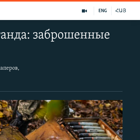
ENG
ՀԱՅ
ганда: заброшенные
саперов,