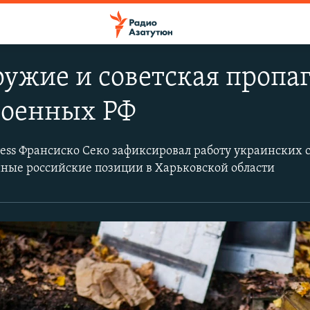
ружие и советская пропа
военных РФ
ress Франсиско Секо зафиксировал работу украинских 
ые российские позиции в Харьковской области