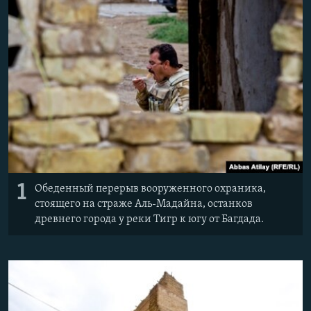
Հայերեն
English
Русский
Все сайты Радио Азатутюн
1
Обеденный перерыв вооруженного охраника,
стоящего на страже Аль-Мадайна, останков
древнего города у реки Тигр к югу от Багдада.