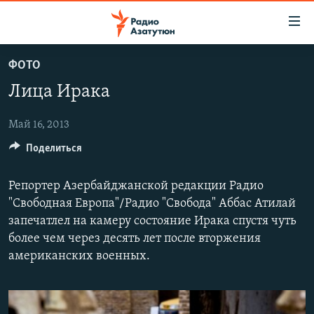
Ссылки
доступа
Перейти
ФОТО
к
ГЛАВНАЯ
Лица Ирака
основному
НОВОСТИ
содержанию
ПОЛИТИКА
Перейти
Май 16, 2013
к
Поделиться
ОБЩЕСТВО
основной
ЭКОНОМИКА
навигации
Репортер Азербайджанской редакции Радио
Перейти
РЕГИОН
"Свободная Европа"/Радио "Свобода" Аббас Атилай
к
запечатлел на камеру состояние Ирака спустя чуть
НАГОРНЫЙ КАРАБАХ
поиску
более чем через десять лет после вторжения
КУЛЬТУРА
американских военных.
СПОРТ
АРХИВ