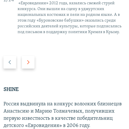
1/14
«Евровидении» 2012 года, казались свежей струей
конкурса. Они вышли на сцену в удмуртских
национальных костюмах и пели на родном языке. А в
этом году «Буроновские бабушки» оказались среди
российских деятелей культуры, которые подписались
под письмом в поддержку политики Кремля в Крыму.
P
N
r
e
e
x
v
t
i
s
SHINE
o
l
u
i
Россия выдвинула на конкурс волооких близнецов
s
d
Анастасию и Марию Толмачевых, получивших
s
e
первую известность в качестве победительниц
l
детского «Евровидения» в 2006 году.