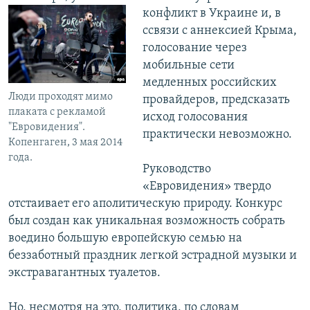
конфликт в Украине и, в
ссвязи с аннексией Крыма,
голосование через
мобильные сети
медленных российских
Люди проходят мимо
провайдеров, предсказать
плаката с рекламой
исход голосования
"Евровидения".
практически невозможно.
Копенгаген, 3 мая 2014
года.
Руководство
«Евровидения» твердо
отстаивает его аполитическую природу. Конкурс
был создан как уникальная возможность собрать
воедино большую европейскую семью на
беззаботный праздник легкой эстрадной музыки и
экстравагантных туалетов.
Но, несмотря на это, политика, по словам