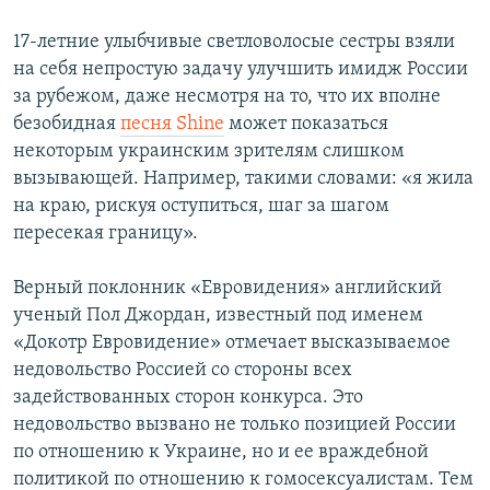
i
d
17-летние улыбчивые светловолосые сестры взяли
e
на себя непростую задачу улучшить имидж России
за рубежом, даже несмотря на то, что их вполне
безобидная
песня Shine
может показаться
некоторым украинским зрителям слишком
вызывающей. Например, такими словами: «я жила
на краю, рискуя оступиться, шаг за шагом
пересекая границу».
Верный поклонник «Евровидения» английский
ученый Пол Джордан, известный под именем
«Докотр Евровидение» отмечает высказываемое
недовольство Россией со стороны всех
задействованных сторон конкурса. Это
недовольство вызвано не только позицией России
по отношению к Украине, но и ее враждебной
политикой по отношению к гомосексуалистам. Тем