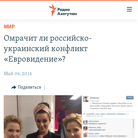
Ссылки
доступа
Перейти
МИР
к
ГЛАВНАЯ
Омрачит ли российско-
основному
НОВОСТИ
содержанию
украинский конфликт
ПОЛИТИКА
Перейти
«Евровидение»?
к
ОБЩЕСТВО
основной
Май 06, 2014
ЭКОНОМИКА
навигации
Перейти
Поделиться
РЕГИОН
к
НАГОРНЫЙ КАРАБАХ
поиску
КУЛЬТУРА
СПОРТ
АРХИВ