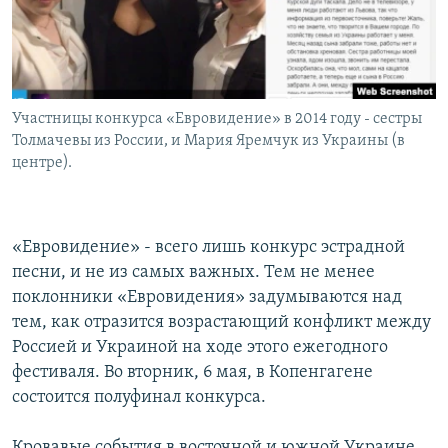
Հայերեն
English
Русский
Участницы конкурса «Евровидение» в 2014 году - сестры
Толмачевы из России, и Мария Яремчук из Украины (в
Все сайты Радио Азатутюн
центре).
«Евровидение» - всего лишь конкурс эстрадной
песни, и не из самых важных. Тем не менее
поклонники «Евровидения» задумываются над
тем, как отразится возрастающий конфликт между
Россией и Украиной на ходе этого ежегодного
фестиваля. Во вторник, 6 мая, в Копенгагене
состоится полуфинал конкурса.
Кровавые события в восточной и южной Украине,