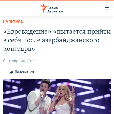
Ссылки
доступа
Перейти
КУЛЬТУРА
к
ГЛАВНАЯ
«Евровидение» «пытается прийти
основному
НОВОСТИ
содержанию
в себя после азербайджанского
ПОЛИТИКА
Перейти
кошмара»
к
ОБЩЕСТВО
основной
Сентябрь 26, 2013
ЭКОНОМИКА
навигации
Перейти
Поделиться
РЕГИОН
к
НАГОРНЫЙ КАРАБАХ
поиску
КУЛЬТУРА
СПОРТ
АРХИВ