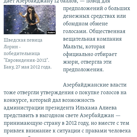
дает Азербайджану 12 баллов, — повод для
предположений о больших
денежных средствах или
обоюдном обмене
голосами. Общественная
вещательная компания
Шведская певица
Мальты, которая
Лорин -
победительница
официально отбирает
"Евровидения-2012".
жюри, отвергла эти
Баку, 27 мая 2012 года.
предположения.
Азербайджанские власти
тоже отвергли утверждения о покупке голосов на
конкурсе, который дал возможность
администрации президента Ильхама Алиева
представить в выгодном свете Азербайджан —
принимающую страну в 2012 году, но вместе с тем
привлек внимание к ситуации с правами человека