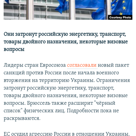
Հայերեն
English
Русский
Они затронут российскую энергетику, транспорт,
товары двойного назначения, некоторые визовые
вопросы
Все сайты Радио Азатутюн
Лидеры стран Евросоюза
согласовали
новый пакет
санкций против России после начала военного
вторжения на территорию Украины. Ограничения
затронут российскую энергетику, транспорт,
товары двойного назначения, некоторые визовые
вопросы. Брюссель также расширит "чёрный
список" физических лиц. Подробности пока не
раскрываются.
ЕС осудил агрессию России в отношении Украины.