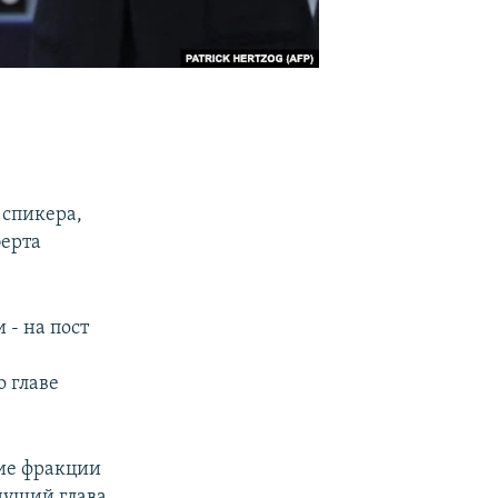
 спикера,
ерта
- на пост
о главе
ие фракции
дущий глава.