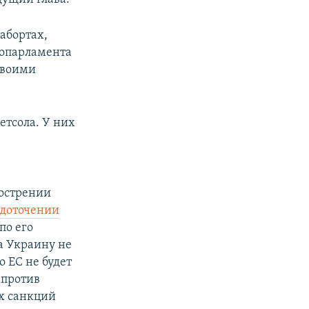
абортах,
ропарламента
 своими
етсола. У них
бострении
едоточении
по его
а Украину не
о ЕС не будет
 против
их санкций