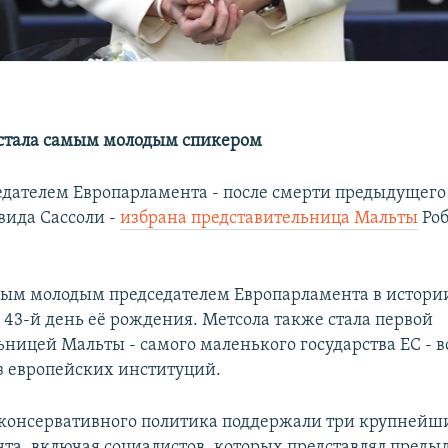
а стала самым молодым спикером
дателем Европарламента - после смерти предыдущего
вида Сассоли -
избрана представительница Мальты
Роб
мым молодым председателем Европарламента в истории 
 43-й день её рождения. Метсола также стала первой
ницей Мальты - самого маленького государства ЕС - в
з европейских институций.
консервативного политика поддержали три крупнейш
та, включая социалистов, которых представлял преды