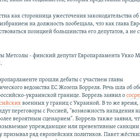
стна как сторонница ужесточения законодательства об 
 избранием на должность пообещала, что как глава Ев
ствоваться позицией большинства его депутатов, а не
ты Метсолы - финский депутат Европарламента Укко М
.
вропарламенте прошли дебаты с участием главы
ческого ведомства ЕС Жозепа Борреля. Речь шла об о
российско-украинской границе. Боррель заявил о
соср
ссийских
военных у границ с Украиной. В то же время, 
 идут переговоры с Россией, "возможность нападения н
олее вероятным сценарием". Боррель также заявил, чт
называемые упреждающие или превентивные санкции
му призывал ряд европейских политиков. Пакет жёстк