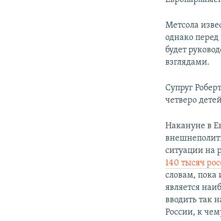
Метсола изве
однако перед
будет руковод
взглядами.
Супруг Робер
четверо детей
Накануне в Е
внешнеполити
ситуации на 
140 тысяч ро
словам, пока
является наиб
вводить так 
России, к че