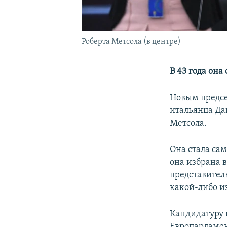
Роберта Метсола (в центре)
В 43 года он
Новым предсе
итальянца Да
Метсола.
Она стала са
она избрана в
представитель
какой-либо и
Кандидатуру 
Европарламен