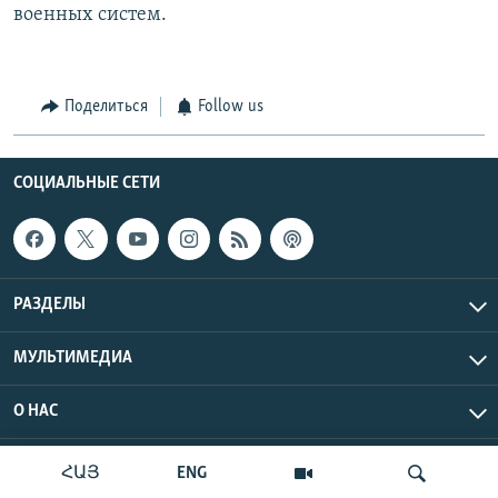
военных систем.
Поделиться
Follow us
СОЦИАЛЬНЫЕ СЕТИ
РАЗДЕЛЫ
МУЛЬТИМЕДИА
О НАС
Радио Азатутюн © 2026 RFE/RL, Inc. Все права защищены.
ՀԱՅ
ENG