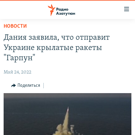
Ссылки
доступа
Перейти
НОВОСТИ
к
ГЛАВНАЯ
Дания заявила, что отправит
основному
НОВОСТИ
содержанию
Украине крылатые ракеты
ПОЛИТИКА
Перейти
"Гарпун"
к
ОБЩЕСТВО
основной
Май 24, 2022
ЭКОНОМИКА
навигации
Перейти
Поделиться
РЕГИОН
к
НАГОРНЫЙ КАРАБАХ
поиску
КУЛЬТУРА
СПОРТ
АРХИВ