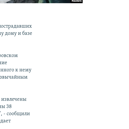
 пострадавших
у дому и базе
тровском
ние
нного к нему
резвычайным
х извлечены
ны 38
", - сообщили
едает