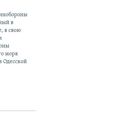
Минобороны
ный в
, в свою
и
роны
го моря
в Одесской