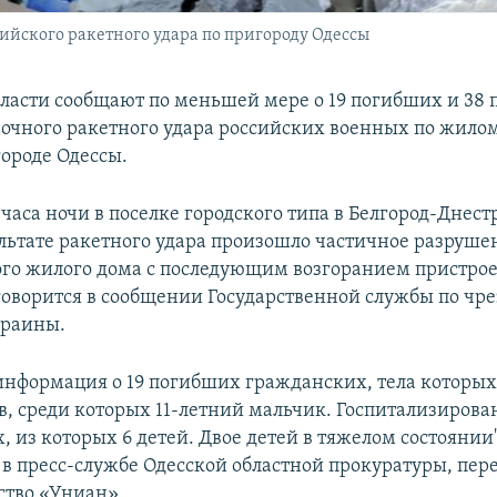
ийского ракетного удара по пригороду Одессы
ласти сообщают по меньшей мере о 19 погибших и 38
 ночного ракетного удара российских военных по жилом
городе Одессы.
 часа ночи в поселке городского типа в Белгород-Днес
ультате ракетного удара произошло частичное разруше
го жилого дома с последующим возгоранием пристрое
 говорится в сообщении Государственной службы по ч
краины.
 информация о 19 погибших гражданских, тела которы
ов, среди которых 11-летний мальчик. Госпитализирова
 из которых 6 детей. Двое детей в тяжелом состоянии
в пресс-службе Одесской областной прокуратуры, пер
тво «Униан».