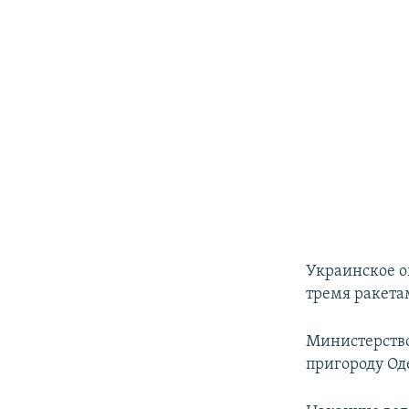
Украинское о
тремя ракета
Министерство
пригороду Од