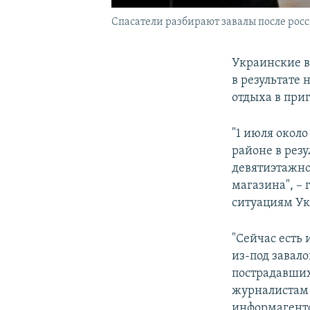
Спасатели разбирают завалы после росс
Украинские в
в результате
отдыха в при
"1 июля около
районе в рез
девятиэтажно
магазина", –
ситуациям У
"Сейчас есть
из-под завал
пострадавших,
журналистам 
информагентс