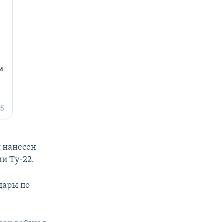
л нанесен
и Ту-22.
дары по