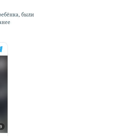
ребёнка, были
анее