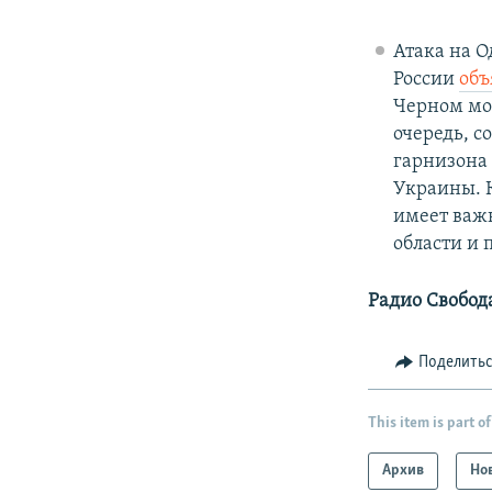
Атака на О
России
объ
Черном мор
очередь, с
гарнизона 
Украины. К
имеет важн
области и 
Радио Свобод
Поделить
This item is part of
Архив
Но