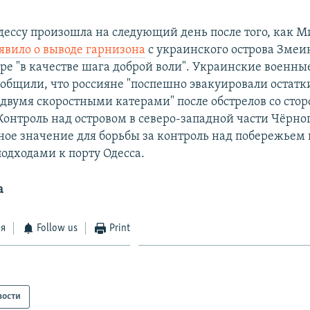
дессу произошла на следующий день после того, как 
явило о выводе гарнизона
с украинского острова Змеи
е "в качестве шага доброй воли". Украинские военные
ообщили, что россияне "поспешно эвакуировали остатк
двумя скоростными катерами" после обстрелов со сто
онтроль над островом в северо-западной части Чёрно
ое значение для борьбы за контроль над побережьем 
подходами к порту Одесса.
а
ся
Follow us
Print
вости