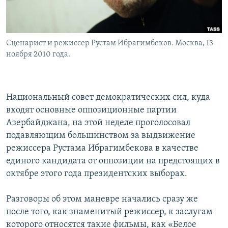
Հայերեն
English
Сценарист и режиссер Рустам Ибрагимбеков. Москва, 13
Русский
ноября 2010 года.
Все сайты Радио Азатутюн
Национальный совет демократических сил, куда
входят основные оппозиционные партии
Азербайджана, на этой неделе проголосовал
подавляющим большинством за выдвижение
режиссера Рустама Ибрагимбекова в качестве
единого кандидата от оппозиции на предстоящих в
октябре этого года президентских выборах.
Разговоры об этом маневре начались сразу же
после того, как знаменитый режиссер, к заслугам
которого относятся такие фильмы, как «Белое