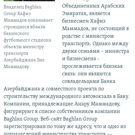
Объединенных Арабских
Владелец Baghlan
Эмиратах, является
Group Хафиз
Маммадов показывает
бизнесмен Хафиз
строящиеся вблизи
Маммадов, не состоящий в
бакинского
родстве с министром
футбольного стадиона
транспорта. Однако между
объекты министру
двумя семьями – министра
транспорта
и бизнесмена -
Азербайджана Зие
прослеживается близкая
Маммадову.
связь: они являются
совладельцами Банка
Азербайджана и совместного проекта по
строительству международного автовокзала в Баку.
Компании, принадлежащие Анару Маммадову,
фигурируют в списке собственников компании
Baghlan Group. Веб-сайт Baghlan Group
зарегистрирован по тому же адресу, что и одно из
подразделений министерства транспорта —