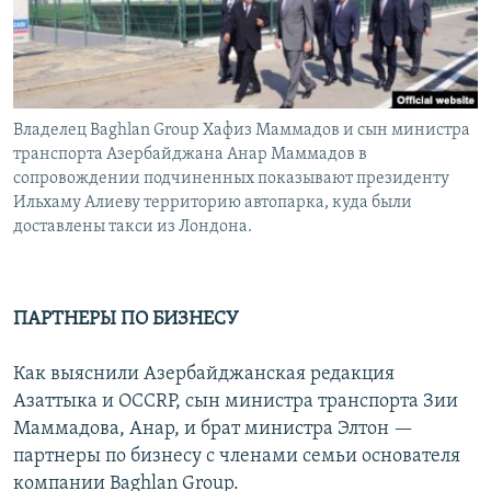
Հայերեն
English
Русский
Владелец Baghlan Group Хафиз Маммадов и сын министра
транспорта Азербайджана Анар Маммадов в
Все сайты Радио Азатутюн
сопровождении подчиненных показывают президенту
Ильхаму Алиеву территорию автопарка, куда были
доставлены такси из Лондона.
ПАРТНЕРЫ ПО БИЗНЕСУ
Как выяснили Азербайджанская редакция
Азаттыка и OCCRP, сын министра транспорта Зии
Маммадова, Анар, и брат министра Элтон —
партнеры по бизнесу с членами семьи основателя
компании Baghlan Group.