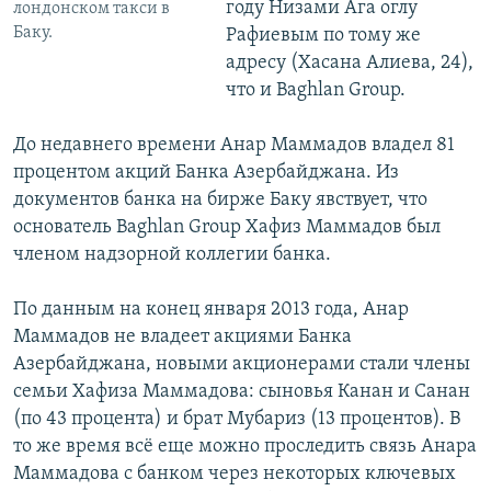
году Низами Ага оглу
лондонском такси в
Баку.
Рафиевым по тому же
адресу (Хасана Алиева, 24),
что и Baghlan Group.
До недавнего времени Анар Маммадов владел 81
процентом акций Банка Азербайджана. Из
документов банка на бирже Баку явствует, что
основатель Baghlan Group Хафиз Маммадов был
членом надзорной коллегии банка.
По данным на конец января 2013 года, Анар
Маммадов не владеет акциями Банка
Азербайджана, новыми акционерами стали члены
семьи Хафиза Маммадова: сыновья Канан и Санан
(по 43 процента) и брат Мубариз (13 процентов). В
то же время всё еще можно проследить связь Анара
Маммадова с банком через некоторых ключевых