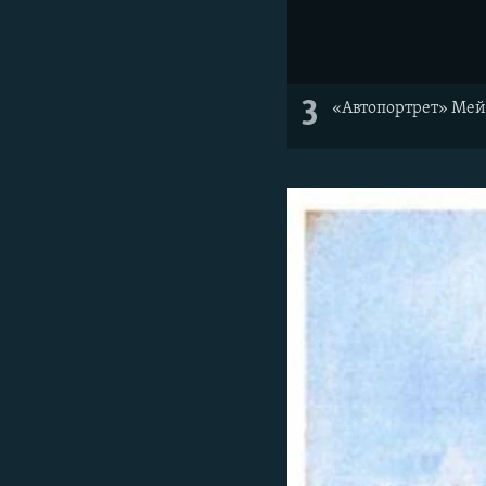
3
«Автопортрет» Мейе