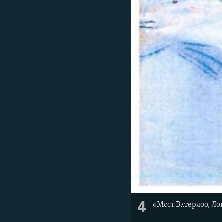
4
«Мост Ватерлоо, Ло