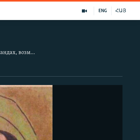
ENG
ՀԱՅ
Произведения мирового искусства, похищенные из музея Кунстхал в Нидерландах, возможно, сгорели в обычной печи жительницы румынской деревни, сын которой подозревается в ограблении галереи. Румынские эксперты, исследовавшие сгоревшие фрагменты краски, холстов и гвоздей, говорят, что они могут принадлежать украденным шедеврам. Казахская служба РСЕ/ РС