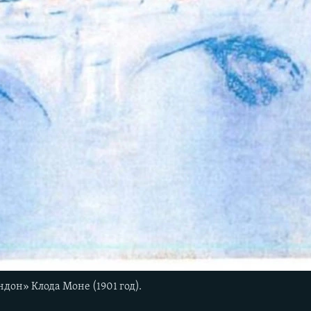
ндон» Клода Моне (1901 год).