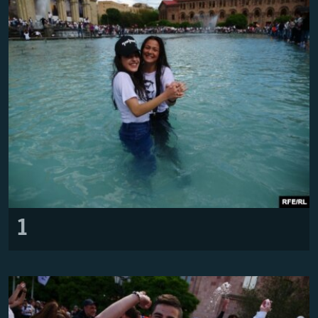
Հայերեն
English
Русский
Все сайты Радио Азатутюн
1