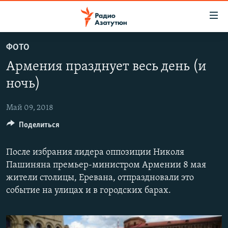
Ссылки
доступа
Перейти
ФОТО
к
ГЛАВНАЯ
Армения празднует весь день (и
основному
НОВОСТИ
содержанию
ночь)
ПОЛИТИКА
Перейти
к
Май 09, 2018
ОБЩЕСТВО
основной
Поделиться
ЭКОНОМИКА
навигации
Перейти
РЕГИОН
После избрания лидера оппозиции Николя
к
НАГОРНЫЙ КАРАБАХ
Пашиняна премьер-министром Армении 8 мая
поиску
жители столицы, Еревана, отпраздновали это
КУЛЬТУРА
событие на улицах и в городских барах.
СПОРТ
АРХИВ