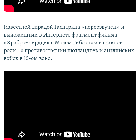
Известной тирадой Гаспаряна «переозвучен» и
выложенный в Интернете фрагмент фильма
«Храброе сердце» с Мэлом Гибсоном в главной
роли - о противостоянии шотландцев и английских
войск в 13-ом веке.