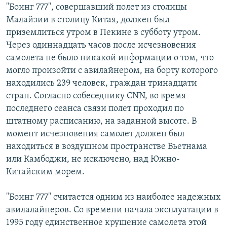
"Боинг 777", совершавший полет из столицы
Հայերեն
Малайзии в столицу Китая, должен был
приземлиться утром в Пекине в субботу утром.
English
Через одиннадцать часов после исчезновения
Русский
самолета не было никакой информации о том, что
могло произойти с авилайнером, на борту которого
находились 239 человек, граждан тринадцати
Все сайты Радио Азатутюн
стран. Согласно собеседнику CNN, во время
последнего сеанса связи полет проходил по
штатному расписанию, на заданной высоте. В
момент исчезновения самолет должен был
находиться в воздушном пространстве Вьетнама
или Камбоджи, не исключено, над Южно-
Китайским морем.
"Боинг 777" считается одним из наиболее надежных
авилалайнеров. Со времени начала эксплуатации в
1995 году единственное крушение самолета этой