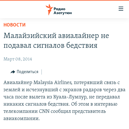
Ссылки
доступа
Перейти
НОВОСТИ
к
ГЛАВНАЯ
Малайзийский авиалайнер не
основному
НОВОСТИ
содержанию
подавал сигналов бедствия
ПОЛИТИКА
Перейти
к
Март 08, 2014
ОБЩЕСТВО
основной
ЭКОНОМИКА
Поделиться
навигации
Перейти
РЕГИОН
Авиалайнер Malaysia Airlines, потерявший связь с
к
землей и исчезнувший с экранов радаров через два
НАГОРНЫЙ КАРАБАХ
поиску
часа после вылета из Куала-Лумпур, не передавал
КУЛЬТУРА
никаких сигналов бедствия. Об этом в интервью
телекомпании CNN сообщил представитель
СПОРТ
авиакомпании.
АРХИВ