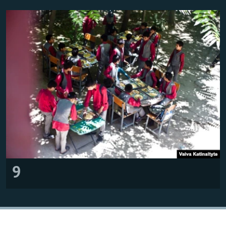
Հայերեն
English
Русский
Все сайты Радио Азатутюн
9