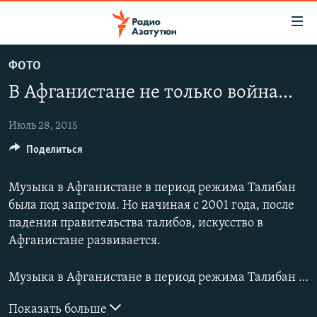
Ссылки
доступа
Перейти
ФОТО
к
ГЛАВНАЯ
В Афганистане не только война...
основному
НОВОСТИ
содержанию
ПОЛИТИКА
Перейти
Июль 28, 2015
к
Поделиться
ОБЩЕСТВО
основной
ЭКОНОМИКА
навигации
Музыка в Афганистане в период режима Талибан
Перейти
РЕГИОН
была под запретом. Но начиная с 2001 года, после
к
падения правительства талибов, искусство в
НАГОРНЫЙ КАРАБАХ
поиску
Афганистане развивается.
КУЛЬТУРА
Музыка в Афганистане в период режима Талибан была под запретом. Но начиная с 2001 года, после падения правительства талибов, искусство в Афганистане развивается. Ахмад Сармаст, один из тех личностей, кто создал национальный университет искусств в Кабуле, и видит свое призвание в развитии афганского музыкального искусства.
СПОРТ
АРХИВ
Показать больше