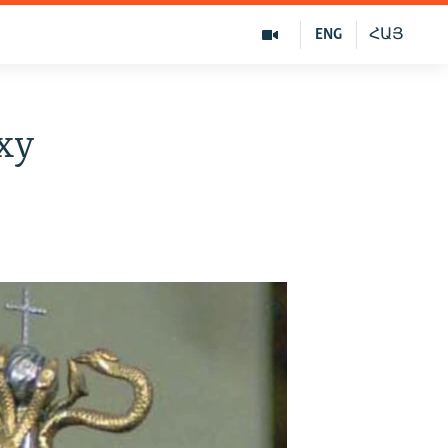
ENG
ՀԱՅ
ху