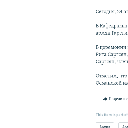
Сегодня, 24 
В Кафедральн
армян Гареги
В церемонии 
Рита Саргсян
Саргсян, чле
Отметим, что 
Османской и
Поделить
This item is part of
Архив
Ар