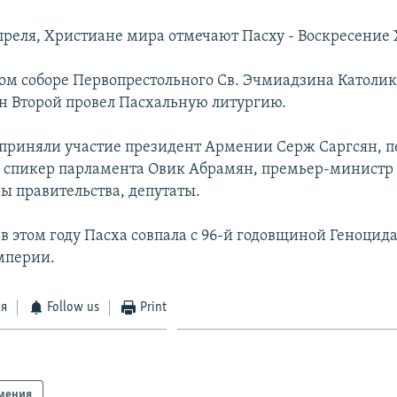
апреля, Христиане мира отмечают Пасху - Воскресение 
ом соборе Первопрестольного Св. Эчмиадзина Католик
н Второй провел Пасхальную литургию.
приняли участие президент Армении Серж Саргсян, п
, спикер парламента Овик Абрамян, премьер-министр
ны правительства, депутаты.
в этом году Пасха совпала с 96-й годовщиной Геноцид
мперии.
ся
Follow us
Print
мения