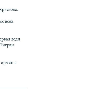
Христово.
ос всех
ервая леди
 Тигран
а армян в