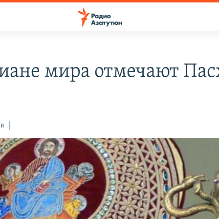
иане мира отмечают Пас
ся